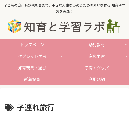
子どもの自己肯定感を高めて、幸せな人生を歩めるための素地を作る 知育や学
習を実践！
トップページ
幼児教材
タブレット学習
家庭学習
知育玩具・遊び
子育てグッズ
新着記事
利用規約
子連れ旅行