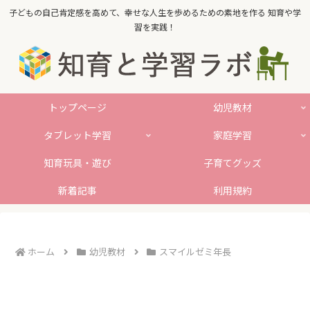
子どもの自己肯定感を高めて、幸せな人生を歩めるための素地を作る 知育や学
習を実践！
トップページ
幼児教材
タブレット学習
家庭学習
知育玩具・遊び
子育てグッズ
新着記事
利用規約
ホーム
幼児教材
スマイルゼミ年長