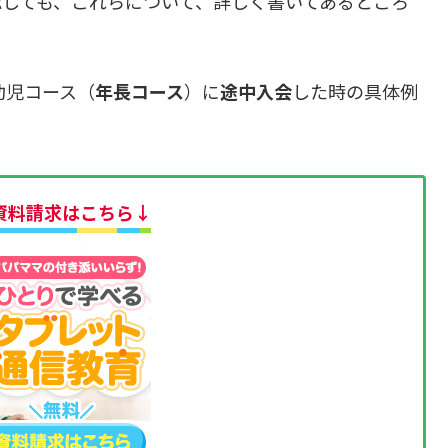
認しても、これらについて、詳しく書いてあるところ
幼児コース（
年長コース
）に
途中入会
した時の具体例
資料請求はこちら↓