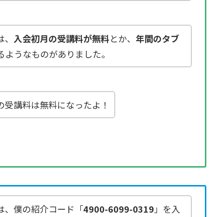
は、
入会初月の受講料が無料
とか、
年間のタブ
るようなものがありました。
の受講料は無料になったよ！
は、僕の紹介コード「
4900-6099-0319
」を入