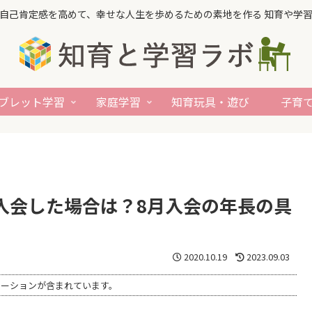
自己肯定感を高めて、幸せな人生を歩めるための素地を作る 知育や学
ブレット学習
家庭学習
知育玩具・遊び
子育
入会した場合は？8月入会の年長の具
2020.10.19
2023.09.03
モーションが含まれています。