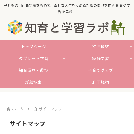
子どもの自己肯定感を高めて、幸せな人生を歩めるための素地を作る 知育や学
習を実践！
トップページ
幼児教材
タブレット学習
家庭学習
知育玩具・遊び
子育てグッズ
新着記事
利用規約
ホーム
サイトマップ
サイトマップ