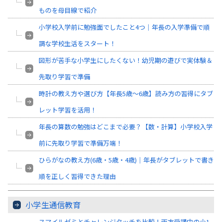
ものを母目線で紹介
小学校入学前に勉強面でしたこと4つ｜年長の入学準備で順
調な学校生活をスタート！
図形が苦手な小学生にしたくない！幼児期の遊びで実体験＆
先取り学習で準備
時計の教え方や選び方【年長5歳～6歳】読み方の習得にタブ
レット学習を活用！
年長の算数の勉強はどこまで必要？【数・計算】小学校入学
前に先取り学習で準備万端！
ひらがなの教え方(6歳・5歳・4歳)｜年長がタブレットで書き
順を正しく習得できた理由
小学生通信教育
スマイルゼミとチャレンジタッチを比較！両方受講中の小1