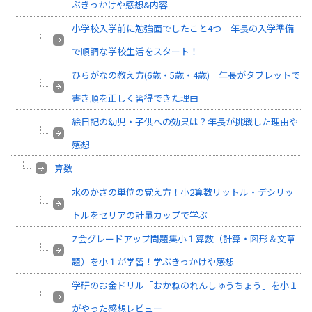
ぶきっかけや感想&内容
小学校入学前に勉強面でしたこと4つ｜年長の入学準備
で順調な学校生活をスタート！
ひらがなの教え方(6歳・5歳・4歳)｜年長がタブレットで
書き順を正しく習得できた理由
絵日記の幼児・子供への効果は？年長が挑戦した理由や
感想
算数
水のかさの単位の覚え方！小2算数リットル・デシリッ
トルをセリアの計量カップで学ぶ
Z会グレードアップ問題集小１算数（計算・図形＆文章
題）を小１が学習！学ぶきっかけや感想
学研のお金ドリル「おかねのれんしゅうちょう」を小１
がやった感想レビュー