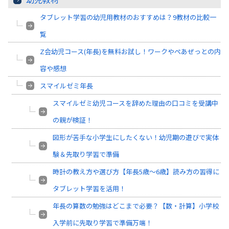
タブレット学習の幼児用教材のおすすめは？9教材の比較一
覧
Z会幼児コース(年長)を無料お試し！ワークやぺあぜっとの内
容や感想
スマイルゼミ年長
スマイルゼミ幼児コースを辞めた理由の口コミを受講中
の親が検証！
図形が苦手な小学生にしたくない！幼児期の遊びで実体
験＆先取り学習で準備
時計の教え方や選び方【年長5歳～6歳】読み方の習得に
タブレット学習を活用！
年長の算数の勉強はどこまで必要？【数・計算】小学校
入学前に先取り学習で準備万端！