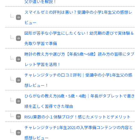
父が違いを解説！
スマイルゼミの評判は悪い？受講中の小学1年生父の感想レ
ビュー
図形が苦手な小学生にしたくない！幼児期の遊びで実体験＆
先取り学習で準備
時計の教え方や選び方【年長5歳～6歳】読み方の習得にタブ
レット学習を活用！
チャレンジタッチの口コミ評判｜受講中の小学1年生父の感
想レビュー！
ひらがなの教え方(6歳・5歳・4歳)｜年長がタブレットで書き
順を正しく習得できた理由
RISU算数の小１体験ブログ！感じたメリットとデメリット
チャレンジタッチ1年生2021の入学準備コンテンツの内容と
感想レビュー