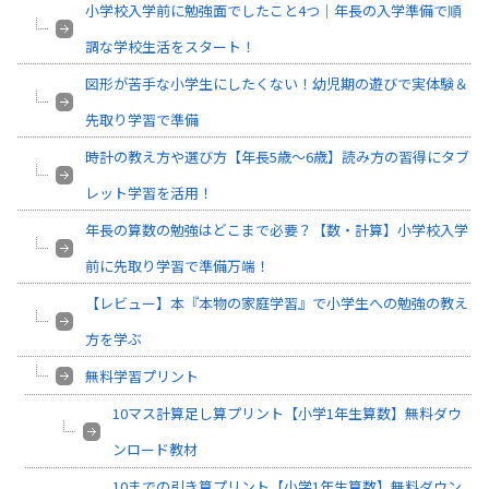
小学校入学前に勉強面でしたこと4つ｜年長の入学準備で順
調な学校生活をスタート！
図形が苦手な小学生にしたくない！幼児期の遊びで実体験＆
先取り学習で準備
時計の教え方や選び方【年長5歳～6歳】読み方の習得にタブ
レット学習を活用！
年長の算数の勉強はどこまで必要？【数・計算】小学校入学
前に先取り学習で準備万端！
【レビュー】本『本物の家庭学習』で小学生への勉強の教え
方を学ぶ
無料学習プリント
10マス計算足し算プリント【小学1年生算数】無料ダウ
ンロード教材
10までの引き算プリント【小学1年生算数】無料ダウン