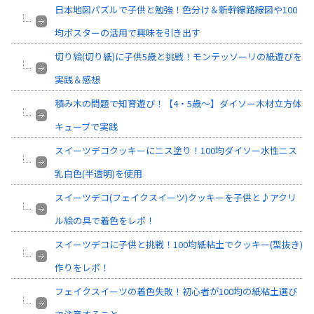
日本地図パズルで子供と勉強！色分け＆新幹線路線図や100
均ポスターの活用で興味を引き出す
切り絵(切り紙)に子供5歳と挑戦！モンテッソーリの紙遊びを
実践＆感想
積み木の問題で知育遊び！【4・5歳～】ダイソー木材立方体
キューブで実践
スイーツデコクッキーにニス塗り！100均ダイソー水性ニス
乳白色(半透明)を使用
スイーツデコ(フェイクスイーツ)クッキーを子供と♪アクリ
ル絵の具で着色をレポ！
スイーツデコに子供と挑戦！100均紙粘土でクッキー(型抜き)
作りをレポ！
フェイクスイーツの着色失敗！初心者が100均の紙粘土選び