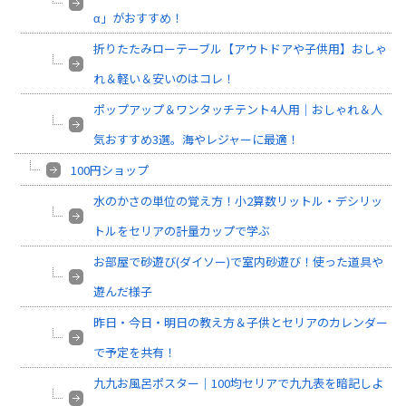
α」がおすすめ！
折りたたみローテーブル【アウトドアや子供用】おしゃ
れ＆軽い＆安いのはコレ！
ポップアップ＆ワンタッチテント4人用｜おしゃれ＆人
気おすすめ3選。海やレジャーに最適！
100円ショップ
水のかさの単位の覚え方！小2算数リットル・デシリッ
トルをセリアの計量カップで学ぶ
お部屋で砂遊び(ダイソー)で室内砂遊び！使った道具や
遊んだ様子
昨日・今日・明日の教え方＆子供とセリアのカレンダー
で予定を共有！
九九お風呂ポスター｜100均セリアで九九表を暗記しよ