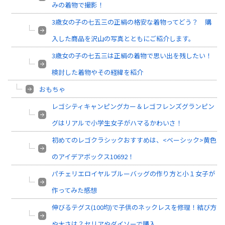
みの着物で撮影！
3歳女の子の七五三の正絹の格安な着物ってどう？ 購
入した商品を沢山の写真とともにご紹介します。
3歳女の子の七五三は正絹の着物で思い出を残したい！
検討した着物やその経緯を紹介
おもちゃ
レゴシティキャンピングカー＆レゴフレンズグランピン
グはリアルで小学生女子がハマるかわいさ！
初めてのレゴクラシックおすすめは、<ベーシック>黄色
のアイデアボックス10692！
パチェリエロイヤルブルーバッグの作り方と小１女子が
作ってみた感想
伸びるテグス(100均)で子供のネックレスを修理！結び方
や太さは？セリアやダイソーで購入