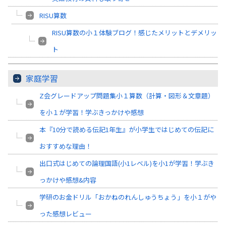
RISU算数
RISU算数の小１体験ブログ！感じたメリットとデメリッ
ト
家庭学習
Z会グレードアップ問題集小１算数（計算・図形＆文章題）
を小１が学習！学ぶきっかけや感想
本『10分で読める伝記1年生』が小学生ではじめての伝記に
おすすめな理由！
出口式はじめての論理国語(小1レベル)を小1が学習！学ぶき
っかけや感想&内容
学研のお金ドリル「おかねのれんしゅうちょう」を小１がや
った感想レビュー