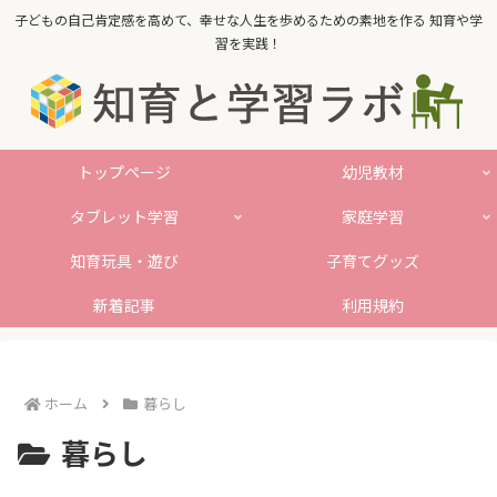
子どもの自己肯定感を高めて、幸せな人生を歩めるための素地を作る 知育や学
習を実践！
トップページ
幼児教材
タブレット学習
家庭学習
知育玩具・遊び
子育てグッズ
新着記事
利用規約
ホーム
暮らし
暮らし