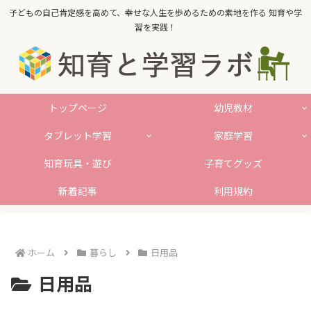
子どもの自己肯定感を高めて、幸せな人生を歩めるための素地を作る 知育や学
習を実践！
トップページ
幼児教材
タブレット学習
家庭学習
知育玩具・遊び
子育てグッズ
新着記事
利用規約
ホーム
暮らし
日用品
日用品