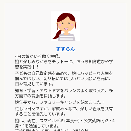
すずらん
小4の娘がいる働く主婦。
娘と楽しみながらをモットーに、おうち知育遊びや学
習を実践中！
子どもの自己肯定感を高めて、娘にハッピーな人生を
掴んでほしい、切り拓いてほしいという願いを元に、
日々育児しています。
知育・学習・アウトドアをバランスよく取り入れ、多
方面での育脳を目指します。
娘年長から、ファミリーキャンプを始めました！
忙しい日々ですが、家族みんなで、楽しい経験を共有
することを優先しています。
娘は、現在、スマイルゼミ(年長～)・公文英語(小2・4
月～)を勉強しています。
英検5級(小3・6月)、4級(小3・2月)合格。