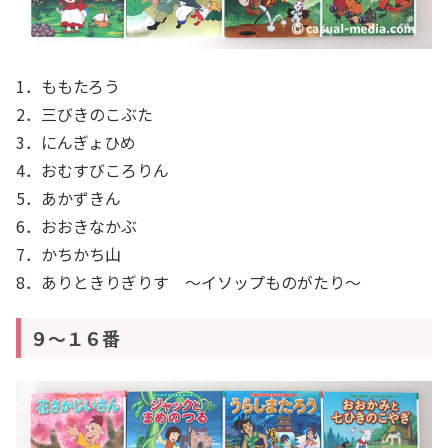
1．ももたろう
2．三びきのこぶた
3．にんぎょひめ
4．おむすびころりん
5．あかずきん
6．おおきなかぶ
7．かちかち山
8．ありときりぎりす ～イソップものがたり～
９～１６番