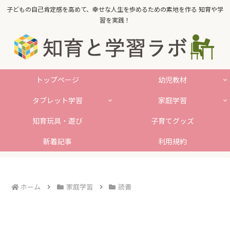
子どもの自己肯定感を高めて、幸せな人生を歩めるための素地を作る 知育や学
習を実践！
トップページ
幼児教材
タブレット学習
家庭学習
知育玩具・遊び
子育てグッズ
新着記事
利用規約
ホーム
家庭学習
読書