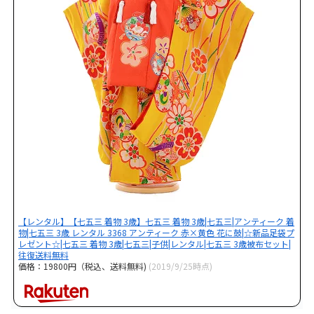
【レンタル】【七五三 着物 3歳】七五三 着物 3歳|七五三|アンティーク 着
物|七五三 3歳 レンタル 3368 アンティーク 赤×黄色 花に鼓|☆新品足袋プ
レゼント☆|七五三 着物 3歳|七五三|子供|レンタル|七五三 3歳被布セット|
往復送料無料
価格：19800円（税込、送料無料)
(2019/9/25時点)