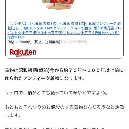
【レンタル】【七五三 着物 3歳】七五三 着物 3歳|七五三|アンティーク 着
物|七五三 3歳 レンタル 3349 アンティーク 赤×水色 矢柄|☆新品足袋プレ
ゼント☆|七五三 着物 3歳|七五三|子供|レンタル|七五三 3歳被布セット|往
復送料無料
価格：19800円（税込、送料無料)
(2019/9/25時点)
着物は
昭和初期(戦前)今から約７０年～１００年以上前に
作られたアンティーク着物
になります。
レトロで、柄がとても凝っていて華やかですよね。
もともとそれなりのお値段のする着物なんだろうなと想像
します。