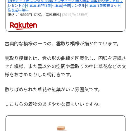
物|七五三 3歳 レンタル 3348 アンティーク 赤×赤紫 雲取花|☆新品足袋プ
レゼント☆|七五三 着物 3歳|七五三|子供|レンタル|七五三 3歳被布セット|
往復送料無料
価格：19800円（税込、送料無料)
(2019/9/25時点)
古典的な模様の一つの、
雲取り模様
が描かれています。
雲取り模様とは、雲の形の曲線を図案化し、円弧を連続さ
せた模様、また雲以外の空間や雲取りの中に草花などの文
様をおさめたりした柄行きです。
散りばめられた草花や紅葉がいい雰囲気です。
↓こちらの着物のあざやかな青もいいですね。