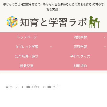
子どもの自己肯定感を高めて、幸せな人生を歩めるための素地を作る 知育や学
習を実践！
トップページ
幼児教材
タブレット学習
家庭学習
知育玩具・遊び
子育てグッズ
新着記事
利用規約
ホーム
子育て
七五三