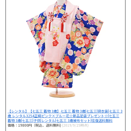
【レンタル】【七五三 着物 3歳】七五三 着物 3歳|七五三|貸衣装|七五三 3
歳 レンタル3254正絹ピンク×ブルー花☆新品足袋プレゼント☆|七五三
着物 3歳|七五三|子供|レンタル|七五三 3歳被布セット|往復送料無料
価格：19800円（税込、送料無料)
(2019/9/25時点)