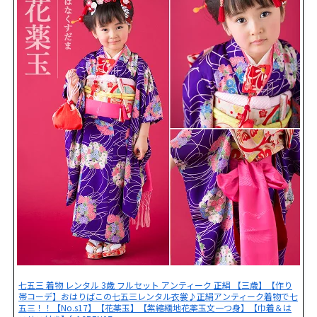
七五三 着物 レンタル 3歳 フルセット アンティーク 正絹 【三歳】【作り
帯コーデ】おはりばこの七五三レンタル衣裳♪正絹アンティーク着物で七
五三！！【No.s17】【花薬玉】【紫縮緬地花薬玉文一つ身】【巾着＆は