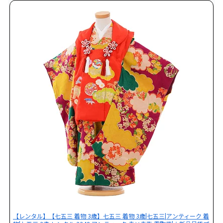
【レンタル】【七五三 着物 3歳】七五三 着物 3歳|七五三|アンティーク 着