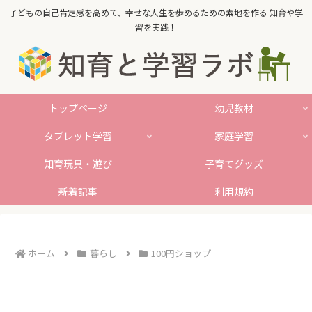
子どもの自己肯定感を高めて、幸せな人生を歩めるための素地を作る 知育や学
習を実践！
トップページ
幼児教材
タブレット学習
家庭学習
知育玩具・遊び
子育てグッズ
新着記事
利用規約
ホーム
暮らし
100円ショップ