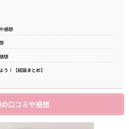
や感想
想
感想
よう！【結論まとめ】
親の口コミや感想