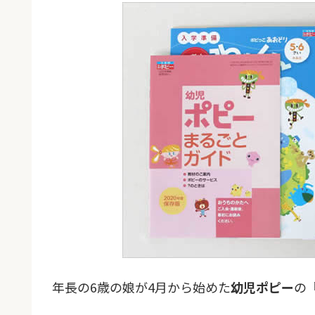
年長の6歳の娘が4月から始めた
幼児ポピー
の