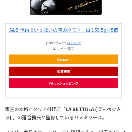
S&B 予約でいっぱいの店のポモドーロ 155.5g×5個
posted with
カエレバ
エスビー食品
Amazon
楽天市場
Yahooショッピング
銀座の本格イタリア料理店「
LA BETTOLA (
ラ
・
ベット
ラ
)
」の
落合務
氏が監修しているパスタソース。