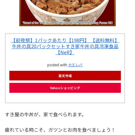
【前夜祭】1パックあたり【198円】 【送料無料】
牛丼の具20パックセットすき家牛丼の具冷凍食品
【NeR】
posted with
カエレバ
楽天市場
Yahooショッピング
すき屋の牛丼が、家で食べられます。
疲れている時こそ、ガツンとお肉を食べましょう！