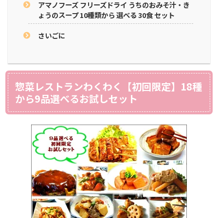
アマノフーズ フリーズドライ うちのおみそ汁・き
ょうのスープ 10種類から 選べる 30食 セット
さいごに
惣菜レストランわくわく【初回限定】18種
から9品選べるお試しセット