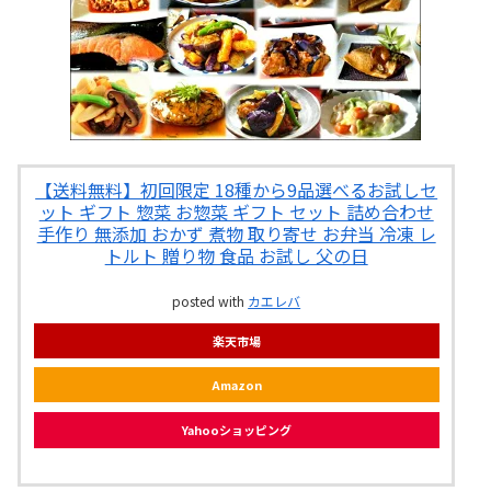
【送料無料】初回限定 18種から9品選べるお試しセ
ット ギフト 惣菜 お惣菜 ギフト セット 詰め合わせ
手作り 無添加 おかず 煮物 取り寄せ お弁当 冷凍 レ
トルト 贈り物 食品 お試し 父の日
posted with
カエレバ
楽天市場
Amazon
Yahooショッピング