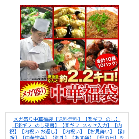
メガ盛り中華福袋【送料無料】【楽ギフ_のし】
【楽ギフ_のし宛書】【楽ギフ_メッセ入力】【内
祝】【内祝い お返し】【内祝い】【お見舞い】【御
祝】【中華惣菜】【御礼】【あす楽】【母の日】※