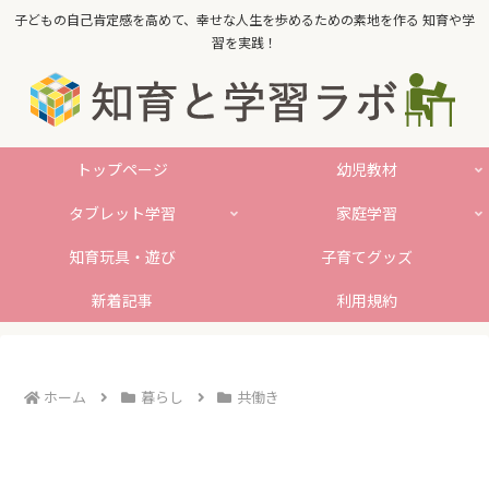
子どもの自己肯定感を高めて、幸せな人生を歩めるための素地を作る 知育や学
習を実践！
トップページ
幼児教材
タブレット学習
家庭学習
知育玩具・遊び
子育てグッズ
新着記事
利用規約
ホーム
暮らし
共働き