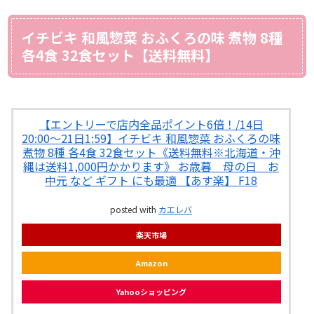
イチビキ 和風惣菜 おふくろの味 煮物 8種
各4食 32食セット【送料無料】
【エントリーで店内全品ポイント6倍！/14日
20:00〜21日1:59】イチビキ 和風惣菜 おふくろの味
煮物 8種 各4食 32食セット《送料無料※北海道・沖
縄は送料1,000円かかります》 お歳暮 母の日 お
中元 など ギフト にも最適 【あす楽】 F18
posted with
カエレバ
楽天市場
Amazon
Yahooショッピング