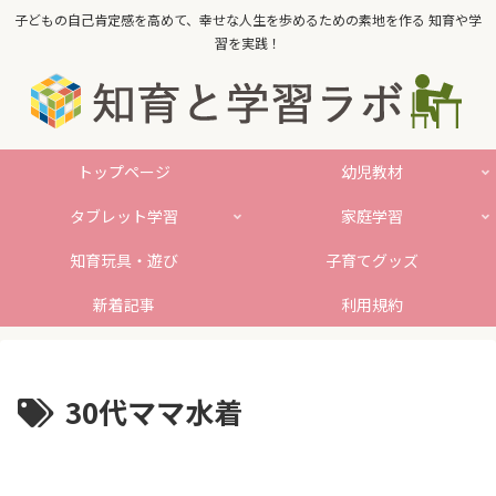
子どもの自己肯定感を高めて、幸せな人生を歩めるための素地を作る 知育や学
習を実践！
トップページ
幼児教材
タブレット学習
家庭学習
知育玩具・遊び
子育てグッズ
新着記事
利用規約
30代ママ水着