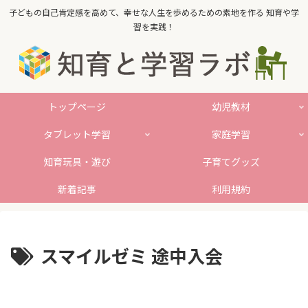
子どもの自己肯定感を高めて、幸せな人生を歩めるための素地を作る 知育や学
習を実践！
トップページ
幼児教材
タブレット学習
家庭学習
知育玩具・遊び
子育てグッズ
新着記事
利用規約
スマイルゼミ 途中入会