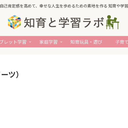
自己肯定感を高めて、幸せな人生を歩めるための素地を作る 知育や学
ブレット学習
家庭学習
知育玩具・遊び
子育
イーツ）