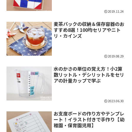
2019.11.24
麦茶パックの収納＆保存容器のお
すすめ8選！100均セリアやニト
リ・カインズ
2019.08.29
水のかさの単位の覚え方！小2算
数リットル・デシリットルをセリ
アの計量カップで学ぶ
2023.06.30
お支度ボードの作り方やテンプレ
ート！イラスト付きで手作り【幼
稚園・保育園児用】