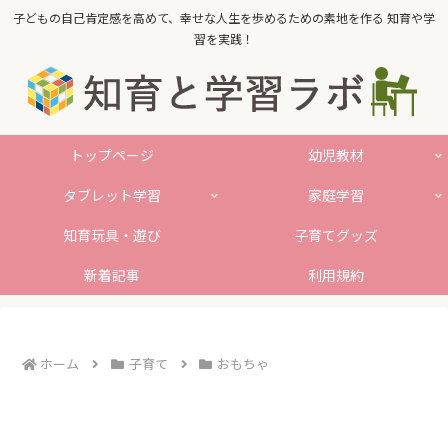
子どもの自己肯定感を高めて、幸せな人生を歩めるための素地を作る 知育や学
習を実践！
トップページ
幼児教材
タブレット学習
家庭学習
知育玩具・遊び
子育てグッズ
新着記事
利用規約
ホーム
子育て
おもちゃ