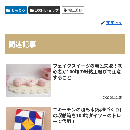
おもちゃ
100円ショップ
粘土遊び
すずらん
関連記事
フェイクスイーツの着色失敗！初
心者が100均の紙粘土選びで注意
すること
2019.11.25
ニキーチンの積み木(模様づくり)
の収納箱を100均ダイソーのトレ
ーで代用！